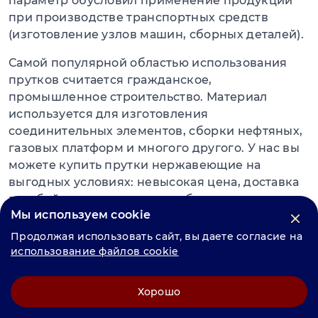
параметр обусловил применение продукции
при производстве транспортных средств
(изготовление узлов машин, сборных деталей).
Самой популярной областью использования
прутков считается гражданское,
промышленное строительство. Материал
используется для изготовления
соединительных элементов, сборки нефтяных,
газовых платформ и многого другого. У нас вы
можете купить прутки нержавеющие на
выгодных условиях: невысокая цена, доставка
в любой город, помощь в выборе и подсчете
Мы используем cookie
материала.
Продолжая использовать сайт, вы даете согласие на
Специалисты отгрузят продукцию на склад
использование файлов cookie
самостоятельно, укомплектуют ее, привезут по
указанному клиентом адресу. При отгрузке
Хорошо
сотрудники компании находятся на связи с
заказчиками 24/7. При необходимости,