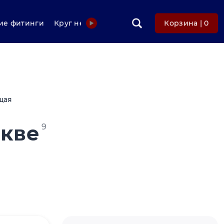
е фитинги
Круг нержавеющий
Фольга нержавеюща
Корзина |
0
щая
скве
9