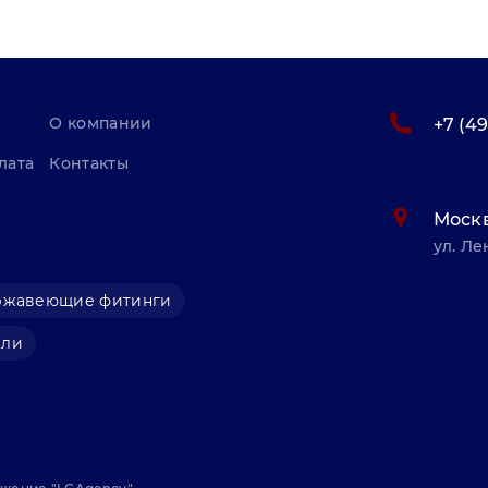
О компании
+7 (4
лата
Контакты
Моск
ул. Ле
ржавеющие фитинги
али