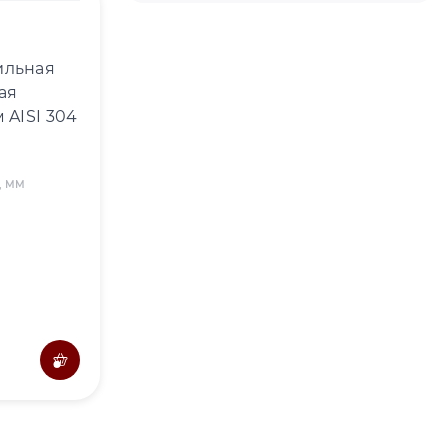
ильная
ая
 AISI 304
, ММ