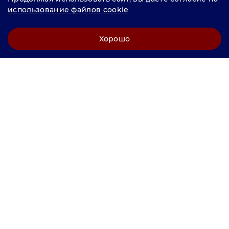
продвижение "
LCAgency
"
использование файлов cookie
Политика конфиденциальности
Хорошо