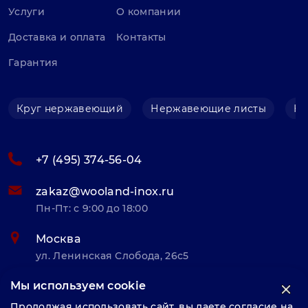
Услуги
О компании
Доставка и оплата
Контакты
Гарантия
Круг нержавеющий
Нержавеющие листы
Не
+7 (495) 374-56-04
zakaz@wooland-inox.ru
Пн-Пт: с 9:00 до 18:00
Москва
ул. Ленинская Слобода, 26с5
Мы используем cookie
© «Велунд нержавейка» 2025, Разработка и комплексное
Продолжая использовать сайт, вы даете согласие на