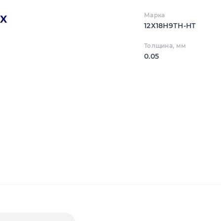
Марка
12Х18Н9ТН-НТ
Толщина, мм
0.05