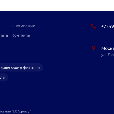
О компании
+7 (4
лата
Контакты
Моск
ул. Ле
ржавеющие фитинги
али
ижение "
LCAgency
"