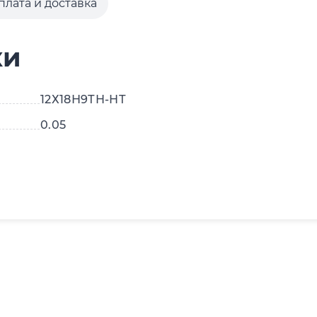
плата и доставка
ки
12Х18Н9ТН-НТ
0.05