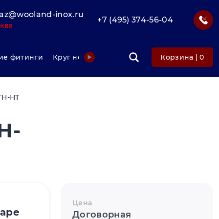
az@wooland-inox.ru
+7 (495) 374-56-04
ква
е фитинги
Круг нержавеющий
Фольга нержавеюща
Корзина |
0
ТН-НТ
Н-
Цена
варе
Договорная