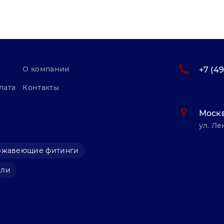
О компании
+7 (4
лата
Контакты
Моск
ул. Ле
ржавеющие фитинги
али