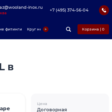
az@wooland-inox.ru
+7 (495) 374-56-04
ква
е фитинги
Круг нержавеющий
Фольга нержавеюща
Корзина |
0
L в
Цена
варе
Договорная