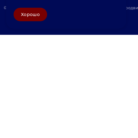
© «Велунд нержавейка» 2025, Разработка и комплексное продв
Хорошо