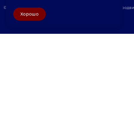
© «Велунд нержавейка» 2025, Разработка и комплексное продв
Хорошо