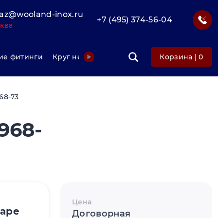
az@wooland-inox.ru
+7 (495) 374-56-04
ква
е фитинги
Круг нержавеющий
Фольга нержавеюща
Корзина |
0
68-73
968-
Цена
варе
Договорная