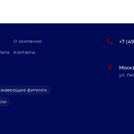
О компании
+7 (4
лата
Контакты
Моск
ул. Ле
ржавеющие фитинги
али