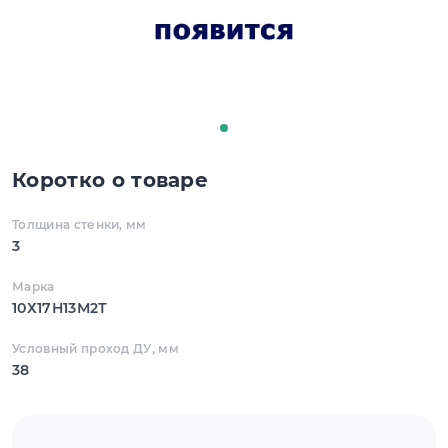
Коротко о товаре
Толщина стенки, мм
3
Марка
10Х17Н13М2Т
Условный проход ДУ, мм
38