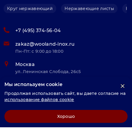
Круг нержавеющий
Нержавеющие листы
Не
+7 (495) 374-56-04
zakaz@wooland-inox.ru
Пн-Пт: с 9:00 до 18:00
Москва
ул. Ленинская Слобода, 26с5
Мы используем cookie
© «Велунд нержавейка» 2025, Разработка и комплексное
Продолжая использовать сайт, вы даете согласие на
продвижение "
LCAgency
"
использование файлов cookie
Политика конфиденциальности
Хорошо