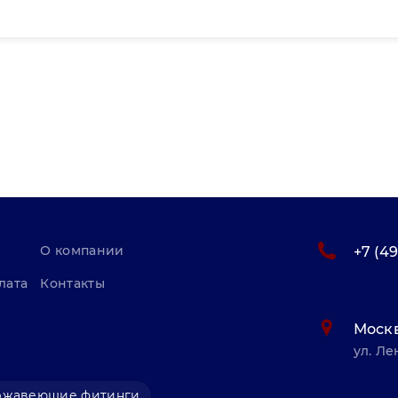
О компании
+7 (4
лата
Контакты
Моск
ул. Ле
ржавеющие фитинги