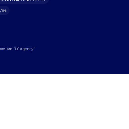
али
ижение "
LCAgency
"