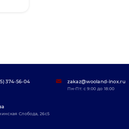
95) 374-56-04
zakaz@wooland-inox.ru
Пн-Пт: с 9:00 до 18:00
ва
нинская Слобода, 26с5