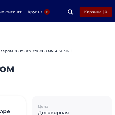
е фитинги
Круг нержавеющий
Фольга нержавеюща
Корзина |
0
ром 200х100х10х6000 мм AISI 316Ti
ром
Цена
варе
Договорная