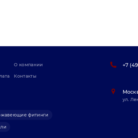
О компании
+7 (4
лата
Контакты
Моск
ул. Ле
ржавеющие фитинги
али