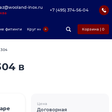
az@wooland-inox.ru
+7 (495) 374-56-04
ква
е фитинги
Круг нержавеющий
Фольга нержавеюща
Корзина |
0
 304
304 в
Цена
варе
Договорная