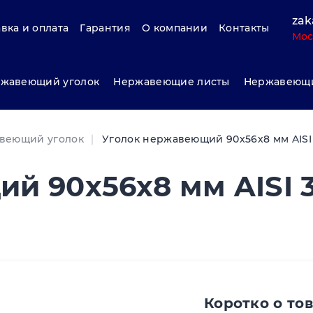
zak
вка и оплата
Гарантия
О компании
Контакты
Мос
жавеющий уголок
Нержавеющие листы
Нержавеющи
веющий уголок
Уголок нержавеющий 90х56х8 мм AISI
й 90х56х8 мм AISI 
Коротко о то