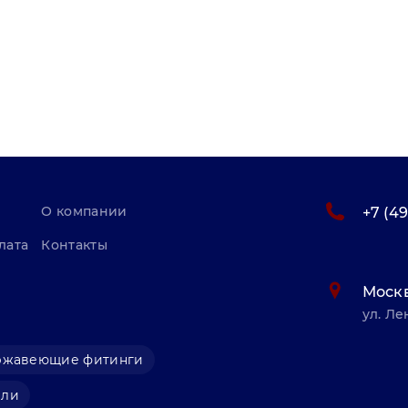
О компании
+7 (4
лата
Контакты
Моск
ул. Ле
ржавеющие фитинги
али