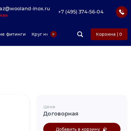
az@wooland-inox.ru
+7 (495) 374-56-04
ква
е фитинги
Круг нержавеющий
Фольга нержавеюща
Корзина |
0
Цена
Договорная
Добавить в корзину