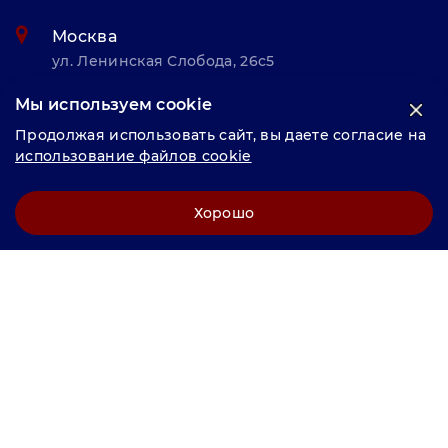
Москва
ул. Ленинская Слобода, 26с5
Мы используем cookie
© «Велунд нержавейка» 2025, Разработка и комплексное
Продолжая использовать сайт, вы даете согласие на
продвижение "
LCAgency
"
использование файлов cookie
Политика конфиденциальности
Хорошо