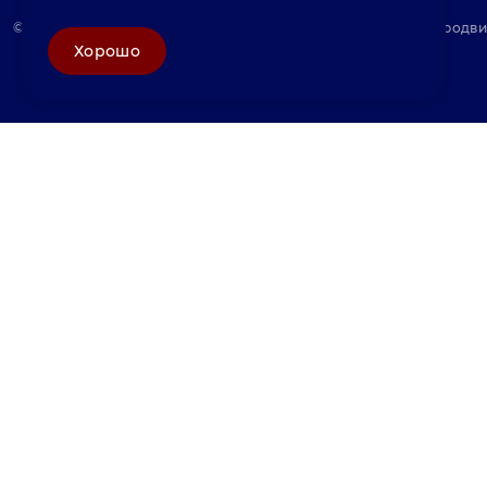
© «Велунд нержавейка» 2025, Разработка и комплексное продв
Хорошо