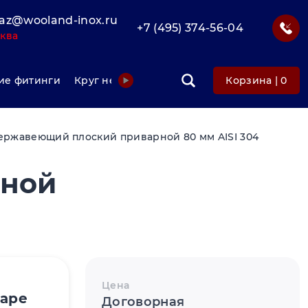
az@wooland-inox.ru
+7 (495) 374-56-04
ква
е фитинги
Круг нержавеющий
Фольга нержавеюща
Корзина |
0
ержавеющий плоский приварной 80 мм AISI 304
рной
Цена
варе
Договорная