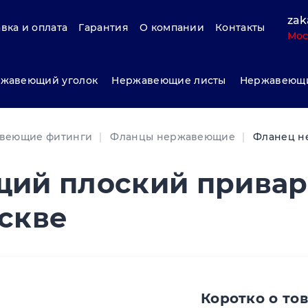
zak
вка и оплата
Гарантия
О компании
Контакты
Мос
жавеющий уголок
Нержавеющие листы
Нержавеющи
веющие фитинги
Фланцы нержавеющие
Фланец н
ий плоский прива
оскве
Коротко о то