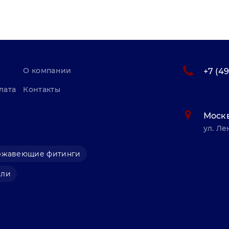
О компании
+7 (4
лата
Контакты
Моск
ул. Ле
ржавеющие фитинги
али