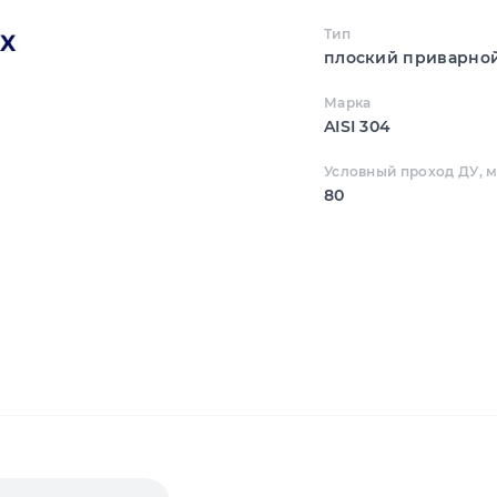
Тип
плоский приварно
Марка
AISI 304
Условный проход ДУ, 
80