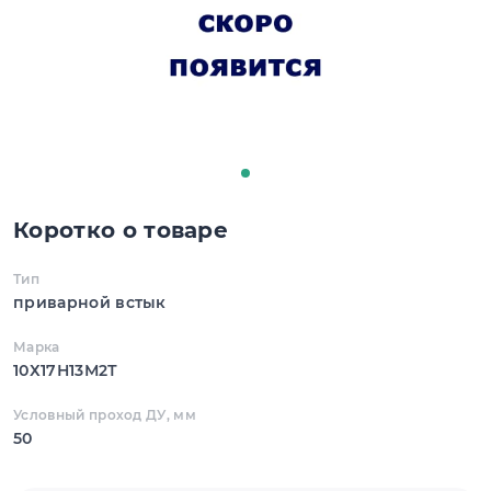
Коротко о товаре
Тип
приварной встык
Марка
10Х17Н13М2Т
Условный проход ДУ, мм
50