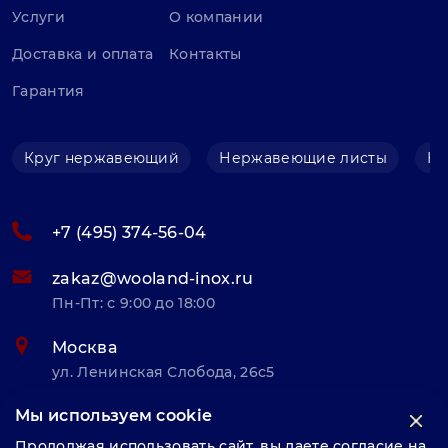
Услуги
О компании
Доставка и оплата
Контакты
Гарантия
Круг нержавеющий
Нержавеющие листы
Не
+7 (495) 374-56-04
zakaz@wooland-inox.ru
Пн-Пт: с 9:00 до 18:00
Москва
ул. Ленинская Слобода, 26с5
Мы используем cookie
© «Велунд нержавейка» 2025, Разработка и комплексное
Продолжая использовать сайт, вы даете согласие на