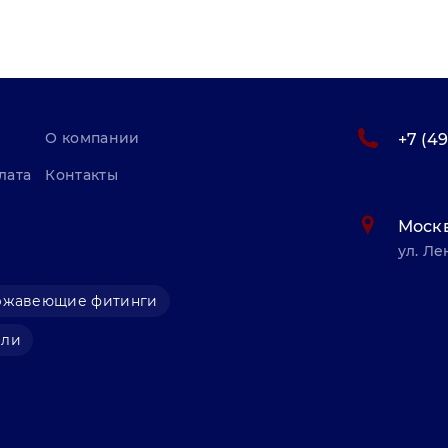
О компании
+7 (4
лата
Контакты
Моск
ул. Ле
ржавеющие фитинги
али