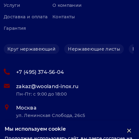
Услуги
О компании
Доставка и оплата
Контакты
Гарантия
Круг нержавеющий
Нержавеющие листы
Не
+7 (495) 374-56-04
zakaz@wooland-inox.ru
Пн-Пт: с 9:00 до 18:00
Москва
ул. Ленинская Слобода, 26с5
Мы используем cookie
© «Велунд нержавейка» 2025, Разработка и комплексное
Продолжая использовать сайт, вы даете согласие на