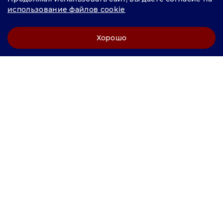
продвижение "
LCAgency
"
использование файлов cookie
Политика конфиденциальности
Хорошо