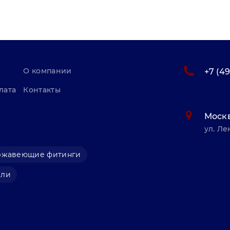
О компании
+7 (4
лата
Контакты
Моск
ул. Ле
ржавеющие фитинги
али