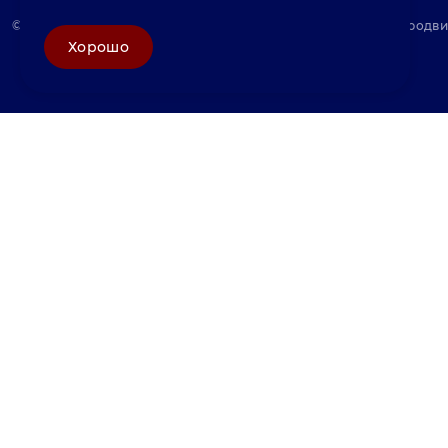
© «Велунд нержавейка» 2025, Разработка и комплексное продв
Хорошо