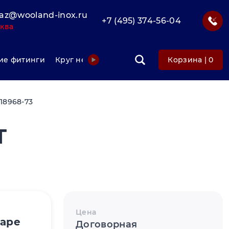
az@wooland-inox.ru
+7 (495) 374-56-04
ква
е фитинги
Круг нержавеющий
Фольга нержавеюща
Корзина |
0
18968-73
Т
Цена
варе
Договорная