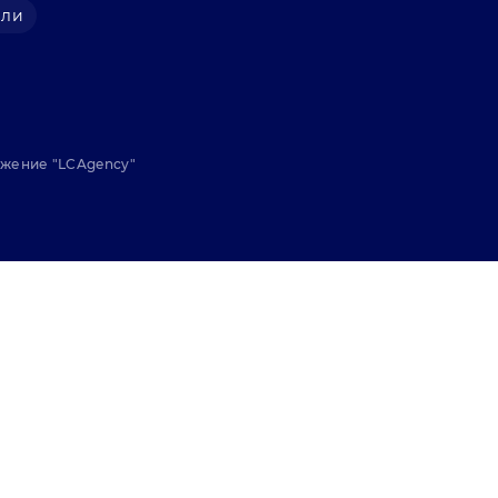
али
ижение "
LCAgency
"