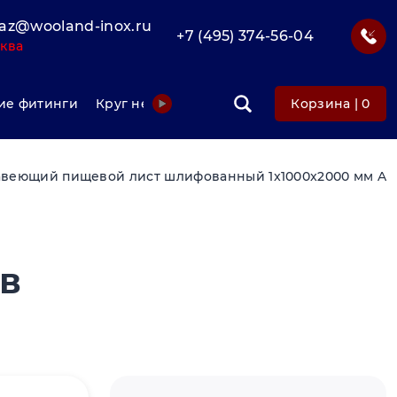
az@wooland-inox.ru
+7 (495) 374-56-04
ква
е фитинги
Круг нержавеющий
Фольга нержавеюща
Корзина |
0
веющий пищевой лист шлифованный 1x1000x2000 мм AIS
в