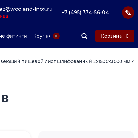
az@wooland-inox.ru
+7 (495) 374-56-04
ква
е фитинги
Круг нержавеющий
Фольга нержавеюща
Корзина |
0
веющий пищевой лист шлифованный 2x1500x3000 мм AIS
 в