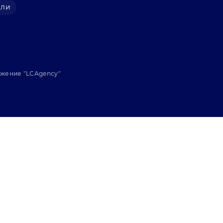
али
ижение "
LCAgency
"