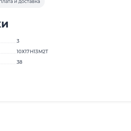
плата и доставка
ки
3
10Х17Н13М2Т
38