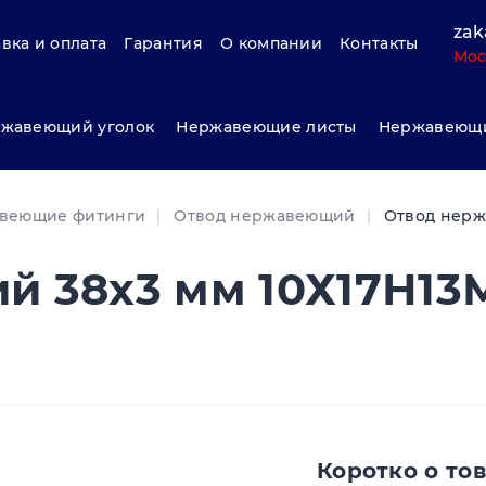
zak
вка и оплата
Гарантия
О компании
Контакты
Мос
жавеющий уголок
Нержавеющие листы
Нержавеющи
веющие фитинги
Отвод нержавеющий
Отвод нерж
й 38х3 мм 10Х17Н13
Коротко о то