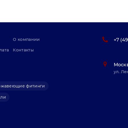
О компании
+7 (4
лата
Контакты
Моск
ул. Ле
ржавеющие фитинги
али