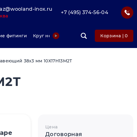
az@wooland-inox.ru
+7 (495) 374-56-04
ква
е фитинги
Круг нержавеющий
Фольга нержавеюща
Корзина |
0
авеющий 38х3 мм 10Х17Н13М2Т
М2Т
Цена
варе
Договорная