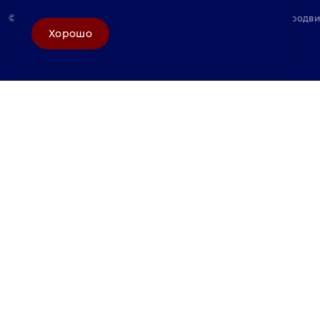
© «Велунд нержавейка» 2025, Разработка и комплексное продв
Хорошо