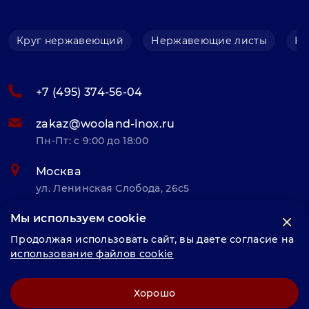
Круг нержавеющий
Нержавеющие листы
Не
+7 (495) 374-56-04
zakaz@wooland-inox.ru
Пн-Пт: с 9:00 до 18:00
Москва
ул. Ленинская Слобода, 26с5
Мы используем cookie
© «Велунд нержавейка» 2025, Разработка и комплексное
Продолжая использовать сайт, вы даете согласие на
продвижение "
LCAgency
"
использование файлов cookie
Политика конфиденциальности
Хорошо