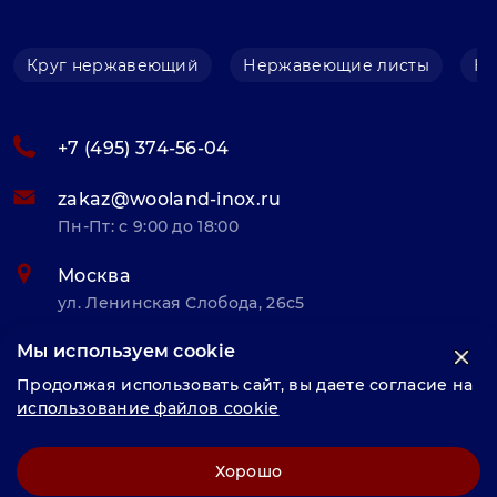
Круг нержавеющий
Нержавеющие листы
Не
+7 (495) 374-56-04
zakaz@wooland-inox.ru
Пн-Пт: с 9:00 до 18:00
Москва
ул. Ленинская Слобода, 26с5
Мы используем cookie
© «Велунд нержавейка» 2025, Разработка и комплексное
Продолжая использовать сайт, вы даете согласие на
продвижение "
LCAgency
"
использование файлов cookie
Политика конфиденциальности
Хорошо