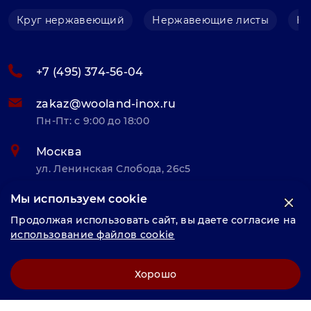
Круг нержавеющий
Нержавеющие листы
Не
+7 (495) 374-56-04
zakaz@wooland-inox.ru
Пн-Пт: с 9:00 до 18:00
Москва
ул. Ленинская Слобода, 26с5
Мы используем cookie
© «Велунд нержавейка» 2025, Разработка и комплексное
Продолжая использовать сайт, вы даете согласие на
продвижение "
LCAgency
"
использование файлов cookie
Политика конфиденциальности
Хорошо