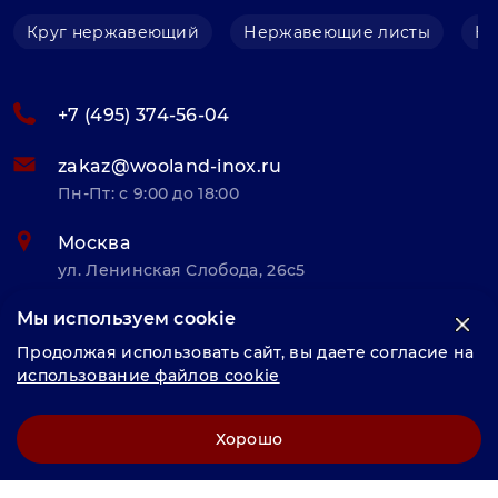
Круг нержавеющий
Нержавеющие листы
Не
+7 (495) 374-56-04
zakaz@wooland-inox.ru
Пн-Пт: с 9:00 до 18:00
Москва
ул. Ленинская Слобода, 26с5
Мы используем cookie
© «Велунд нержавейка» 2025, Разработка и комплексное
Продолжая использовать сайт, вы даете согласие на
продвижение "
LCAgency
"
использование файлов cookie
Политика конфиденциальности
Хорошо