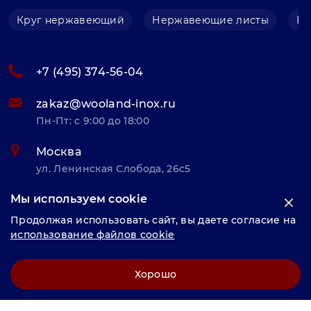
Круг нержавеющий
Нержавеющие листы
Не
+7 (495) 374-56-04
zakaz@wooland-inox.ru
Пн-Пт: с 9:00 до 18:00
Москва
ул. Ленинская Слобода, 26с5
Мы используем cookie
© «Велунд нержавейка» 2025, Разработка и комплексное
Продолжая использовать сайт, вы даете согласие на
продвижение "
LCAgency
"
использование файлов cookie
Политика конфиденциальности
Хорошо