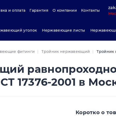
zak
вка и оплата
Гарантия
О компании
Контакты
Мос
жавеющий уголок
Нержавеющие листы
Нержавеющи
веющие фитинги
Тройник нержавеющий
Тройник 
щий равнопроходн
СТ 17376-2001 в Мос
Коротко о то