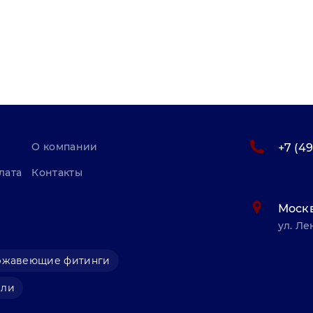
О компании
+7 (4
лата
Контакты
Моск
ул. Ле
ржавеющие фитинги
али