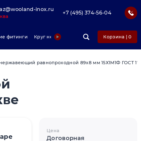
az@wooland-inox.ru
+7 (495) 374-56-04
ква
е фитинги
Круг нержавеющий
Фольга нержавеюща
Корзина |
0
нержавеющий равнопроходной 89х8 мм 15Х1М1Ф ГОСТ 173
ой
кве
Цена
варе
Договорная