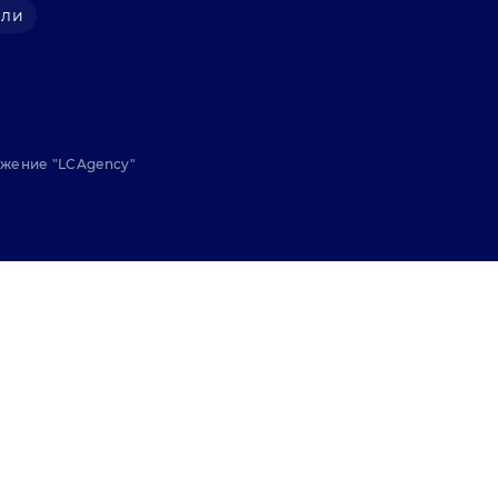
али
ижение "
LCAgency
"