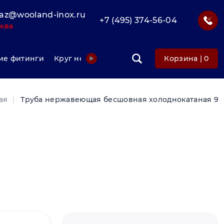
az@wooland-inox.ru
+7 (495) 374-56-04
ква
е фитинги
Круг нержавеющий
Фольга нержавеюща
Корзина |
0
ая
Труба нержавеющая бесшовная холоднокатаная 9х2 