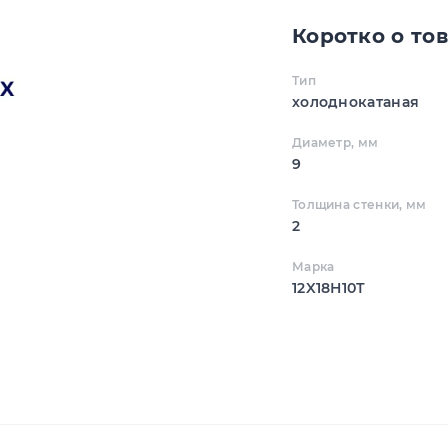
Коротко о то
Тип
холоднокатаная
Диаметр, мм
9
Толщина стенки, мм
2
Марка
12X18Н10Т