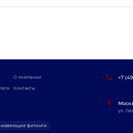
О компании
+7 (4
лата
Контакты
Моск
ул. Ле
ржавеющие фитинги