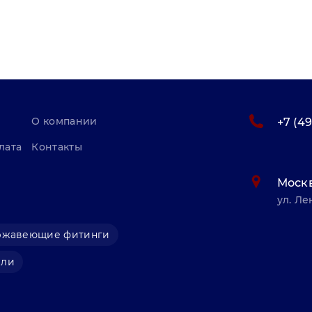
О компании
+7 (4
лата
Контакты
Моск
ул. Ле
ржавеющие фитинги
али