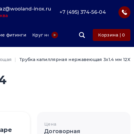
az@wooland-inox.ru
+7 (495) 374-56-04
ква
е фитинги
Круг нержавеющий
Фольга нержавеюща
Корзина |
0
еющая
Трубка капиллярная нержавеющая 3х1.4 мм 12Х18
4
Цена
варе
Договорная