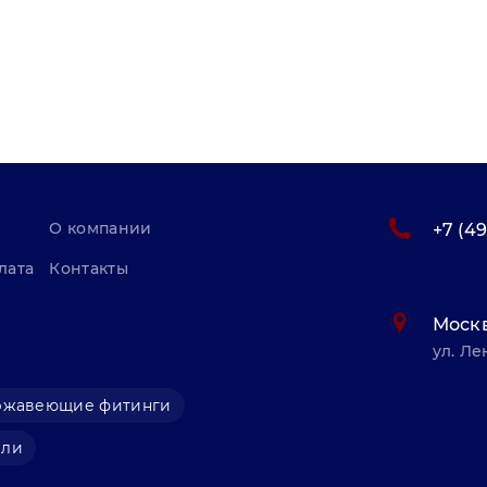
О компании
+7 (4
лата
Контакты
Моск
ул. Ле
ржавеющие фитинги
али