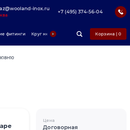
az@wooland-inox.ru
+7 (495) 374-56-04
ква
е фитинги
Круг нержавеющий
Фольга нержавеюща
Корзина |
0
Х18Н10
Цена
варе
Договорная