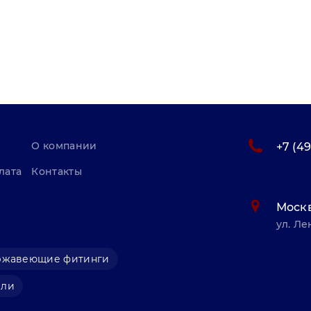
О компании
+7 (4
лата
Контакты
Моск
ул. Ле
ржавеющие фитинги
али