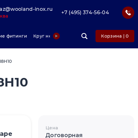
az@wooland-inox.ru
+7 (495) 374-56-04
ква
е фитинги
Круг нержавеющий
Фольга нержавеюща
Корзина |
0
18Н10
8Н10
Цена
варе
Договорная