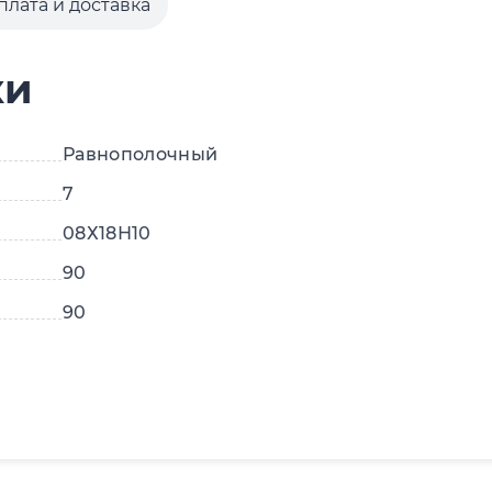
плата и доставка
ки
Равнополочный
7
08Х18Н10
90
90