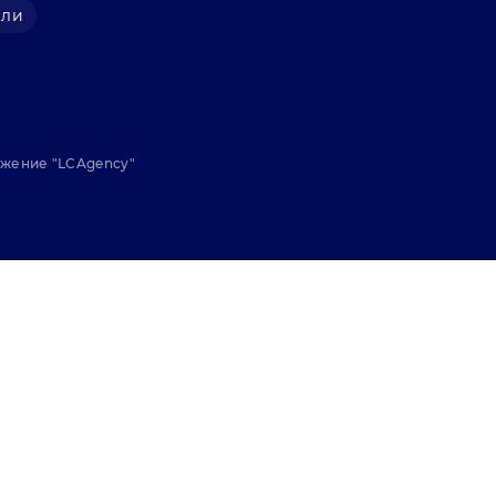
али
ижение "
LCAgency
"