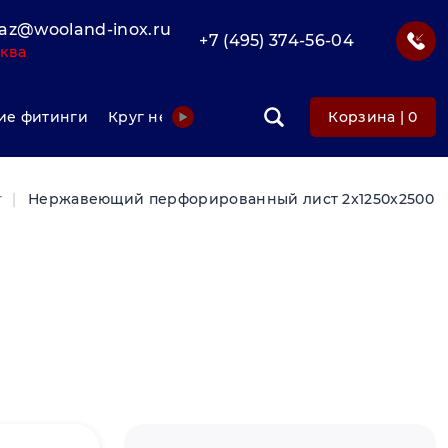
az@wooland-inox.ru
+7 (495) 374-56-04
ква
е фитинги
Круг нержавеющий
Фольга нержавеюща
Корзина |
0
т
Нержавеющий перфорированный лист 2x1250x2500 мм 