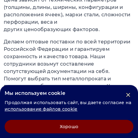
(толщины, длины, ширины, конфигурации и
расположения ячеек), марки стали, сложности
перфорации, веса и
других ценообразующих факторов.
Делаем оптовые поставки по всей территории
Российской Федерации и гарантируем
сохранность и качество товара. Наши
сотрудники возьмут составление
сопутствующей документации на себя.
Помогут выбрать тип металлопроката и
подсчитают общую стоимость услуги. Клиент
Мы используем cookie
может самостоятельно забрать товар в пунктах
выдачи наших филиалов либо заказать
Продолжая использовать сайт, вы даете согласие на
доставку до адресата.
использование файлов cookie
Вы можете позвонить менеджерам в любое
Хорошо
время и проконтролировать весь путь
следования груза. При заказе крупных партий